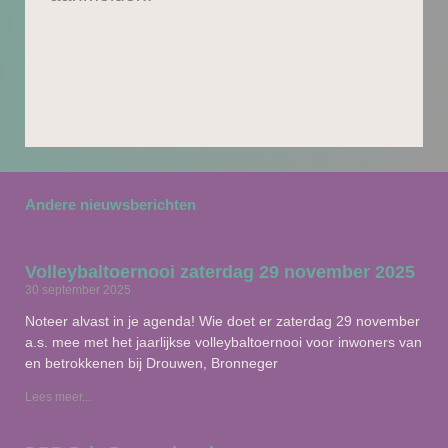
https://vvn.nl/agenda/drenthe/borger-
odoorn/vvn-workshop-het-nieuwe-
fietsen-borger-odoorn
Andere nieuwsberichten
Volleybaltoernooi zaterdag 29 november 2025
30 september 2025
Noteer alvast in je agenda! Wie doet er zaterdag 29 november
a.s. mee met het jaarlijkse volleybaltoernooi voor inwoners van
en betrokkenen bij Drouwen, Bronneger
Lees meer...