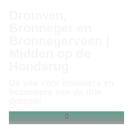
Drouwen,
Bronneger en
Bronnegerveen |
Midden op de
Hondsrug
Dé site voor inwoners en
bezoekers van de drie
dorpen!