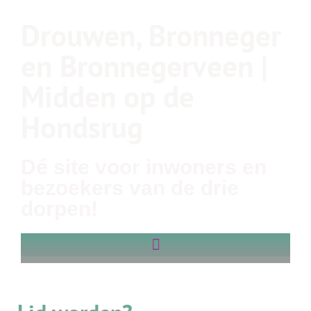
Drouwen, Bronneger
en Bronnegerveen |
Midden op de
Hondsrug
Dé site voor inwoners en
bezoekers van de drie
dorpen!