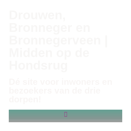
Drouwen,
Bronneger en
Bronnegerveen |
Midden op de
Hondsrug
Dé site voor inwoners en
bezoekers van de drie
dorpen!