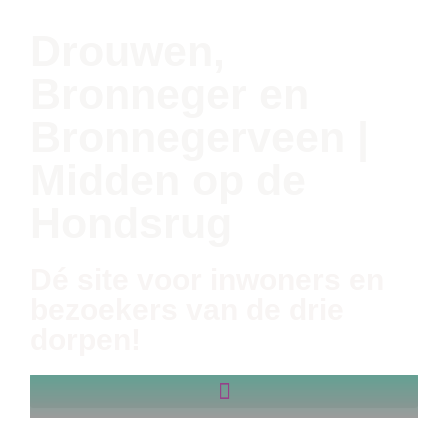
Drouwen,
Bronneger en
Bronnegerveen |
Midden op de
Hondsrug
Dé site voor inwoners en
bezoekers van de drie
dorpen!