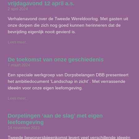
vrijdagavond 12 april a.s.
2 april 2024
Verhalenavond over de Tweede Wereldoorlog. Met gasten uit
onze dorpen die zich nog goed kunnen herinneren dat de
bevrijding eigenlijk nooit gevierd is.
Lees meer...
De toekomst van onze geschiedenis
7 maart 2024
Een speciale werkgroep van Dorpsbelangen DBB presenteert
het ambitiedocument ‘Landschap in zicht’ . Met verrassende
ideeën voor onze eigen leefomgeving.
Lees meer...
Dorpelingen ‘aan de slag’ met eigen
leefomgeving
14 november 2023
Tweede bewonersbijeenkomst levert veel verschillende ideeën