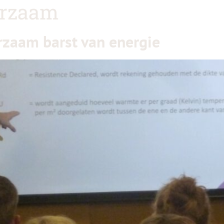
urzaam
zaam barst van energie