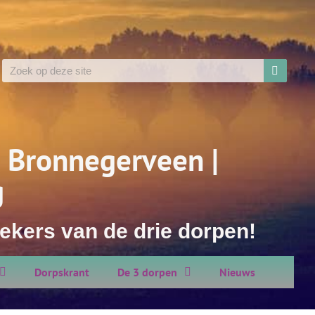
 Bronnegerveen |
g
ekers van de drie dorpen!
Dorpskrant
De 3 dorpen
Nieuws