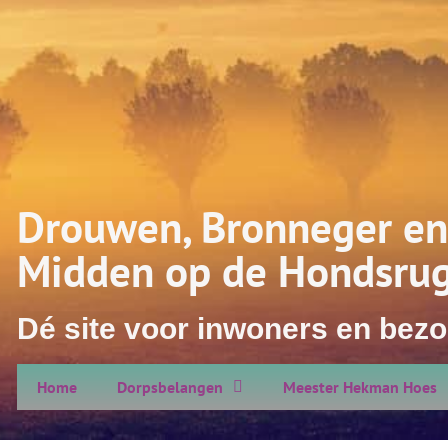
Drouwen, Bronneger en
Midden op de Hondsru
Dé site voor inwoners en bezo
Home
Dorpsbelangen
Meester Hekman Hoes