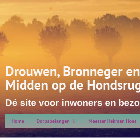
Drouwen, Bronneger en
Midden op de Hondsru
Dé site voor inwoners en bezo
Home
Dorpsbelangen
Meester Hekman Hoes