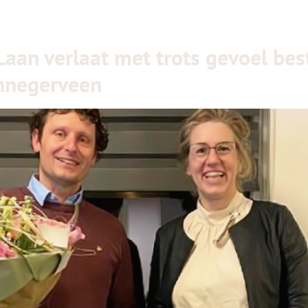
 Laan verlaat met trots gevoel b
nnegerveen