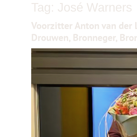
Tag:
José Warners
Voorzitter Anton van der
Drouwen, Bronneger, Bro