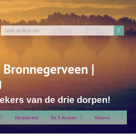
 Bronnegerveen |
g
ekers van de drie dorpen!
Dorpskrant
De 3 dorpen
Nieuws