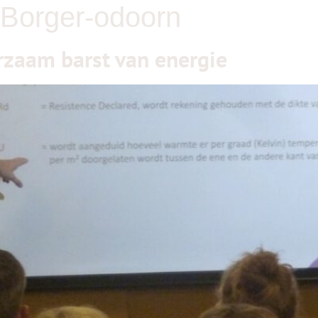
 Borger-odoorn
zaam barst van energie