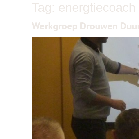
Tag:
energtiecoach
Werkgroep Drouwen Duur