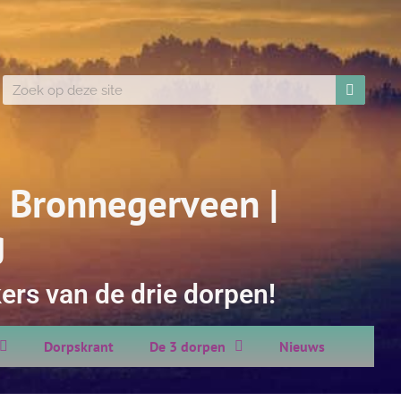
 Bronnegerveen |
g
ers van de drie dorpen!
Dorpskrant
De 3 dorpen
Nieuws