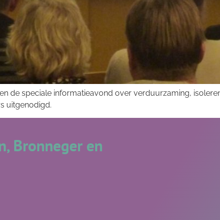
uwen de speciale informatieavond over verduurzaming, isoler
s uitgenodigd.
, Bronneger en