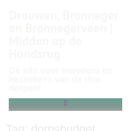
Drouwen, Bronneger
en Bronnegerveen |
Midden op de
Hondsrug
Dé site voor inwoners en
bezoekers van de drie
dorpen!
Tag:
dorpsbudget