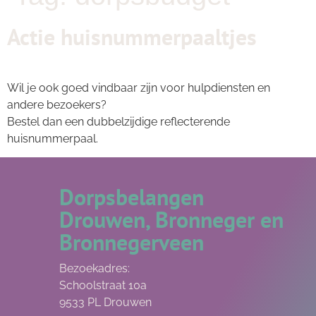
Actie huisnummerpaaltjes
Wil je ook goed vindbaar zijn voor hulpdiensten en
andere bezoekers?
Bestel dan een dubbelzijdige reflecterende
huisnummerpaal.
Dorpsbelangen
Drouwen, Bronneger en
Bronnegerveen
Bezoekadres:
Schoolstraat 10a
9533 PL Drouwen