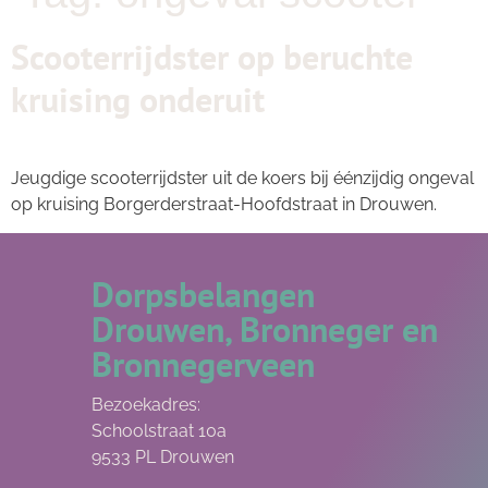
Scooterrijdster op beruchte
kruising onderuit
Jeugdige scooterrijdster uit de koers bij éénzijdig ongeval
op kruising Borgerderstraat-Hoofdstraat in Drouwen.
Dorpsbelangen
Drouwen, Bronneger en
Bronnegerveen
Bezoekadres:
Schoolstraat 10a
9533 PL Drouwen