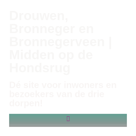
Drouwen,
Bronneger en
Bronnegerveen |
Midden op de
Hondsrug
Dé site voor inwoners en
bezoekers van de drie
dorpen!