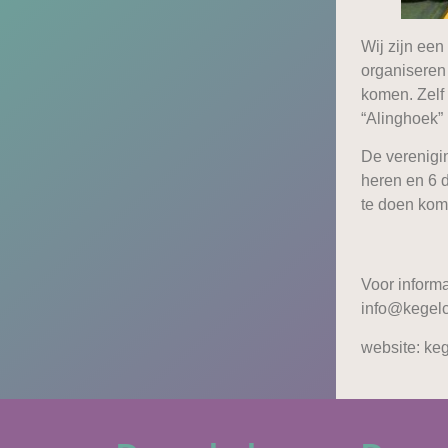
Wij zijn ee
organiseren
komen. Zelf
“Alinghoek”
De verenigi
heren en 6 
te doen kom
Voor inform
info@kegelc
website: ke