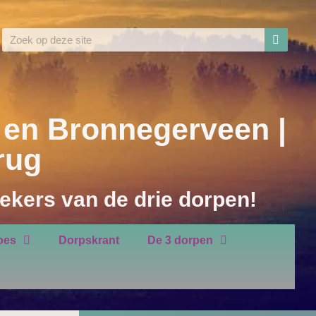
en Bronnegerveen |
rug
ekers van de drie dorpen!
oes
Dorpskrant
De 3 dorpen