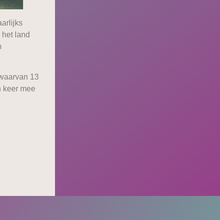
arlijks
 het land
m
 waarvan 13
n keer mee