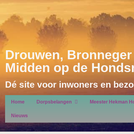
Drouwen, Bronneger 
Midden op de Honds
Dé site voor inwoners en bezo
Home
Dorpsbelangen
Meester Hekman H
Nieuws